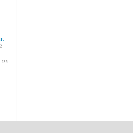
s.
52
-135