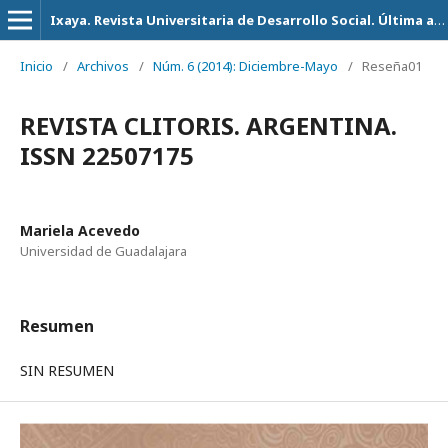
Ixaya. Revista Universitaria de Desarrollo Social. Última actualización 14 de Julio del 2026
Inicio
/
Archivos
/
Núm. 6 (2014): Diciembre-Mayo
/
Reseña01
REVISTA CLITORIS. ARGENTINA.
ISSN 22507175
Mariela Acevedo
Universidad de Guadalajara
Resumen
SIN RESUMEN